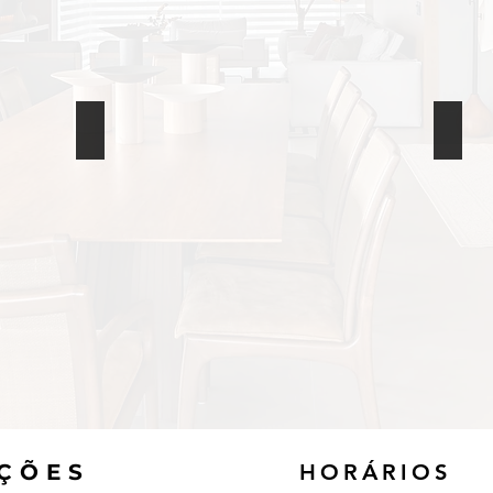
toldo retrátil
Cort
Toldo
Cort
retrátil
Hosp
AÇÕES
HORÁRIOS