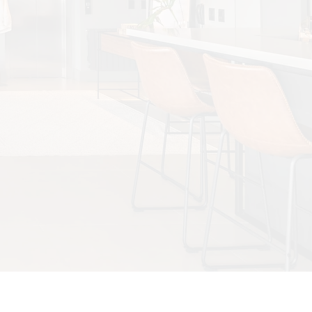
ina Hospitalar
ina
italar