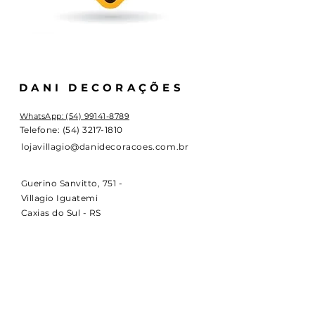
DANI DECORAÇÕES
WhatsApp: (54) 99141-8789
Telefone:
(54) 3217-1810
lojavillagio@danidecoracoes.com.br
Guerino Sanvitto, 751 -
Villagio Iguatemi
Caxias do Sul - RS
HORÁRIOS
Segunda a Sexta
9:30 - 12:00 | 13:00 - 18:30